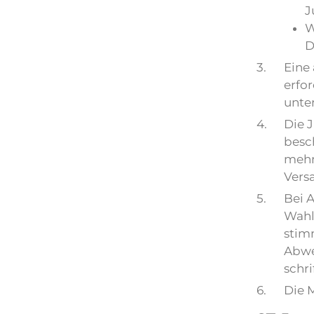
J
W
D
3.
Eine
erfo
unte
4.
Die 
besc
mehr
Versa
5.
Bei 
Wahl
stim
Abwe
schri
6.
Die 