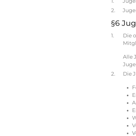
1.
Juge
2.
Juge
§6 Ju
1.
Die 
Mitg
Alle
Juge
2.
Die 
F
E
A
E
W
V
V