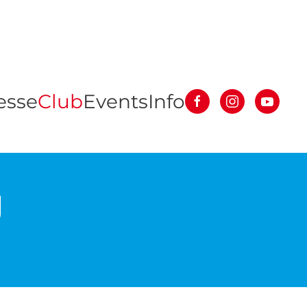
esse
Club
Events
Info
g