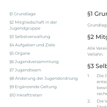
§1 Gru
§1 Grundlage
§2 Mitgliedschaft in der
Grundlage
Jugendgruppe
§2 Mit
§3 Selbstverwaltung
§4 Aufgaben und Ziele
Alle Vere
§5 Organe
Vellahn.
§6 Jugendversammlung
§3 Sel
§7 Jugendteam
1.
Die 
§8 Änderung der Jugendordnung
ents
§9 Ergänzende Geltung
bewi
reche
§10 Inkrafttreten
2.
Die 