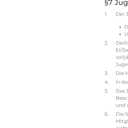
§7 Ju
1.
Der 
D
U
2.
Der/
Er/Si
voll
Jugen
3.
Die 
4.
In d
5.
Das 
Besc
und 
6.
Die 
Mitg