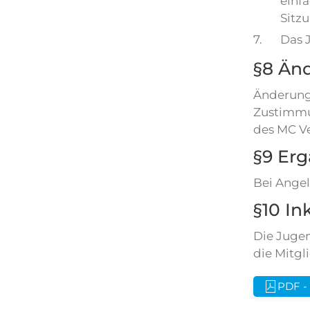
einfa
Sitz
7.
Das 
§8 Än
Änderung
Zustimmu
des MC Ve
§9 Er
Bei Angel
§10 In
Die Juge
die Mitgl
PDF -