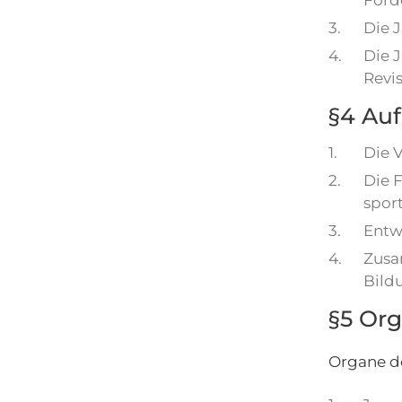
Förd
3.
Die 
4.
Die J
Revis
§4 Auf
1.
Die 
2.
Die 
spor
3.
Entw
4.
Zusa
Bild
§5 Or
Organe de