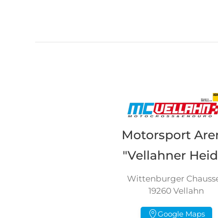
Motorsport Are
"Vellahner Heid
Wittenburger Chauss
19260 Vellahn
Google Maps