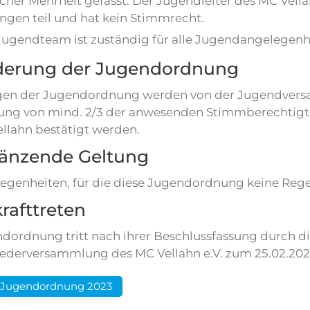
cher Mehrheit gefasst. Der Jugendleiter des MC Vella
ungen teil und hat kein Stimmrecht.
Jugendteam ist zuständig für alle Jugendangelegenhe
derung der Jugendordnung
en der Jugendordnung werden von der Jugendversa
ng von mind. 2/3 der anwesenden Stimmberechtigt
llahn bestätigt werden.
gänzende Geltung
egenheiten, für die diese Jugendordnung keine Regelu
krafttreten
ndordnung tritt nach ihrer Beschlussfassung durch
iederversammlung des MC Vellahn e.V. zum 25.02.2023
 Jugendordnung 2023