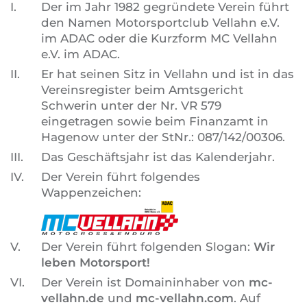
I.
Der im Jahr 1982 gegründete Verein führt
den Namen Motorsportclub Vellahn e.V.
im ADAC oder die Kurzform MC Vellahn
e.V. im ADAC.
II.
Er hat seinen Sitz in Vellahn und ist in das
Vereinsregister beim Amtsgericht
Schwerin unter der Nr. VR 579
eingetragen sowie beim Finanzamt in
Hagenow unter der StNr.: 087/142/00306.
III.
Das Geschäftsjahr ist das Kalenderjahr.
IV.
Der Verein führt folgendes
Wappenzeichen:
V.
Der Verein führt folgenden Slogan:
Wir
leben Motorsport!
VI.
Der Verein ist Domaininhaber von
mc-
vellahn.de
und
mc-vellahn.com
. Auf