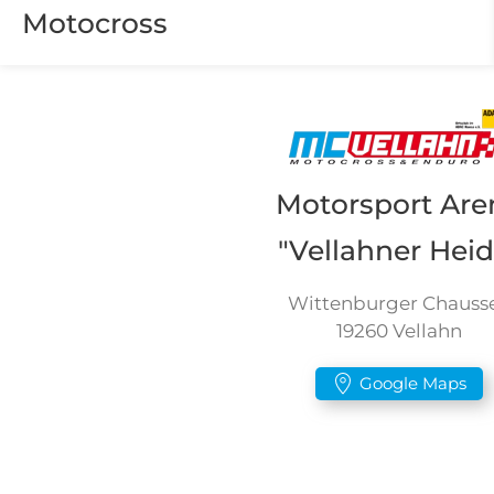
Motocross
Motorsport Are
"Vellahner Heid
Wittenburger Chauss
19260 Vellahn
Google Maps