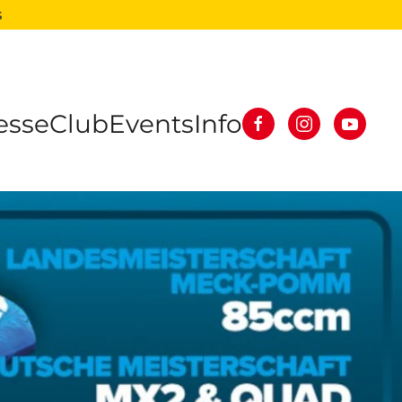
s
esse
Club
Events
Info