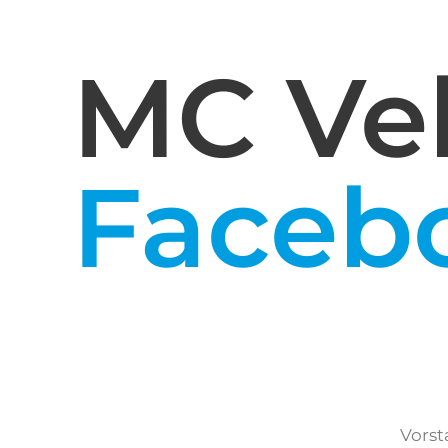
MC Vel
Faceb
Vors